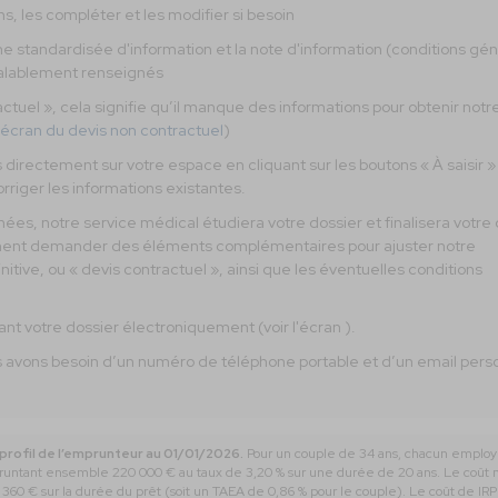
s, les compléter et les modifier si besoin
e standardisée d'information et la note d'information (conditions gé
alablement renseignés
tuel », cela signifie qu’il manque des informations pour obtenir notr
l'écran du devis non contractuel
)
rectement sur votre espace en cliquant sur les boutons « À saisir » 
rriger les informations existantes.
ées, notre service médical étudiera votre dossier et finalisera votre 
ement demander des éléments complémentaires pour ajuster notre
nitive, ou « devis contractuel », ainsi que les éventuelles conditions
nant votre dossier électroniquement (voir l'écran ).
s avons besoin d’un numéro de téléphone portable et d’un email pers
rofil de l’emprunteur au 01/01/2026.
Pour un couple de 34 ans, chacun employ
mpruntant ensemble 220 000 € au taux de 3,20 % sur une durée de 20 ans. Le coût
60 € sur la durée du prêt (soit un TAEA de 0,86 % pour le couple). Le coût de I