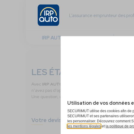
L’assurance emprunteur des prof
IRP AUTO EMPRUNTEUR EN DÉTAIL
Paramétrage des cookies
LES ÉTAPES DE VOTRE 
Avec
IRP AUTO
, vous pouvez obtenir votre devis gr
n’avez pas d’option à ajouter, les garanties sont a
Une question, une information ? Appelez nos expert
Utilisation de vos données 
SECURIMUT utilise des cookies afin de pers
SECURIMUT et ses partenaires utiliseron
Votre devis d’assurance emprunteur en 
les personnaliser. Découvrez comment SE
les mentions légales
et
la politique de p