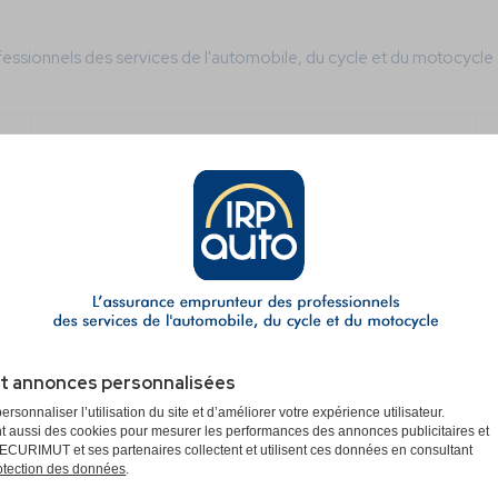
essionnels des services de l'automobile, du cycle et du motocycle
CONSEILS ET INFORMATIONS UTILES
SOUSCRIPTION
atuit d’assurance emprunteur en quelques minutes à peine. En plus, v
utomatiquement calibrées pour répondre aux exigences de votre banqu
s au
04 26 04 18 72
.
et annonces personnalisées
onnaliser l’utilisation du site et d’améliorer votre expérience utilisateur.
t aussi des cookies pour mesurer les performances des annonces publicitaires et
ligne
CURIMUT et ses partenaires collectent et utilisent ces données en consultant
rotection des données
.