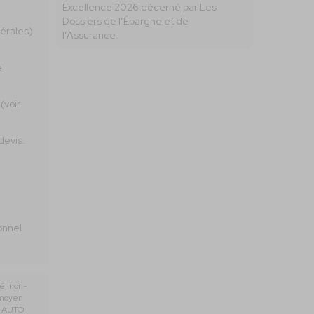
Excellence 2026 décerné par Les
Dossiers de l’Épargne et de
nérales)
l’Assurance.
e
(voir
devis.
onnel
é, non-
 moyen
RP AUTO