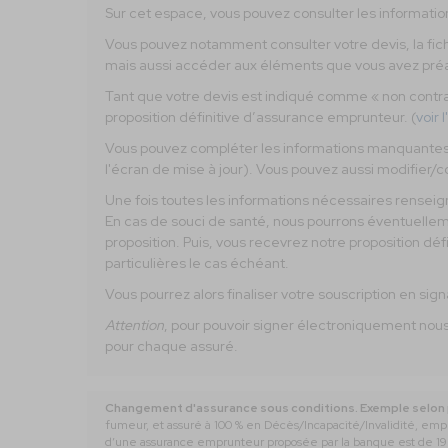
Sur cet espace, vous pouvez consulter les information
Vous pouvez notamment consulter votre devis, la fich
mais aussi accéder aux éléments que vous avez pré
Tant que votre devis est indiqué comme « non contrac
proposition définitive d’assurance emprunteur. (
voir 
Vous pouvez compléter les informations manquantes di
l'écran de mise à jour). Vous pouvez aussi modifier/co
Une fois toutes les informations nécessaires renseign
En cas de souci de santé, nous pourrons éventuell
proposition. Puis, vous recevrez notre proposition défi
particulières le cas échéant.
Vous pourrez alors finaliser votre souscription en sig
Attention
, pour pouvoir signer électroniquement nou
pour chaque assuré.
Changement d'assurance sous conditions. Exemple selon p
fumeur, et assuré à 100 % en Décès/Incapacité/Invalidité, e
d’une assurance emprunteur proposée par la banque est de 19 3