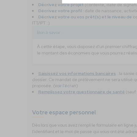
Décrivez votre projet
(contexte, date de signatur
Décrivez votre profil :
date de naissance, activit
Décrivez votre ou vos prêt(s) et le niveau de c
ITT/IPT :)
Bon à savoir :
À cette étape, vous disposez d'un premier chiffra
le montant des économies que vous pourrez réalise
Saisissez vos informations bancaires
: la saisi
dossier. Ce mandat de prélèvement ne sera utilisé qu
proposée. (
voir l'écran
)
Remplissez votre questionnaire de santé
(sauf 
Votre espace personnel
Dès lors que vous avez rempli le formulaire en ligne 
l'identifiant et le mot de passe qui vous ont été adr