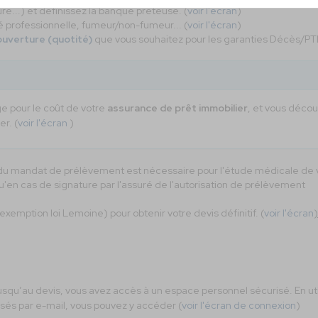
e...) et définissez la banque prêteuse. (
voir l'écran
)
é professionnelle, fumeur/non-fumeur... (
voir l'écran
)
ouverture (quotité)
que vous souhaitez pour les garanties Décès/PTI
ge pour le coût de votre
assurance de prêt immobilier
, et vous déco
r. (
voir l'écran
)
e du mandat de prélèvement est nécessaire pour l'étude médicale de 
'en cas de signature par l'assuré de l'autorisation de prélèvement
exemption loi Lemoine) pour obtenir votre devis définitif. (
voir l'écran
)
jusqu’au devis, vous avez accès à un espace personnel sécurisé. En uti
essés par e-mail, vous pouvez y accéder (
voir l'écran de connexion
)